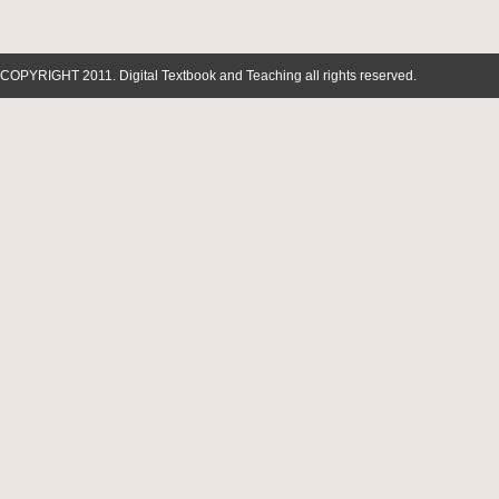
COPYRIGHT 2011. Digital Textbook and Teaching all rights reserved.