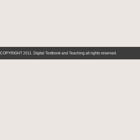
COPYRIGHT 2011. Digital Textbook and Teaching all rights reserved.